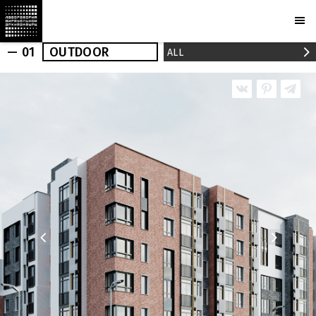
— 01
OUTDOOR
ALL
OUTDOOR
INDOOR
REALIZED
NEWS
PRESS
PROJECTS
MARCHI
BUREAU
AWARDS
PARTNERS
CAMERAS
PLOTCAPACITY
STORE
CONTACTS
Ru
En