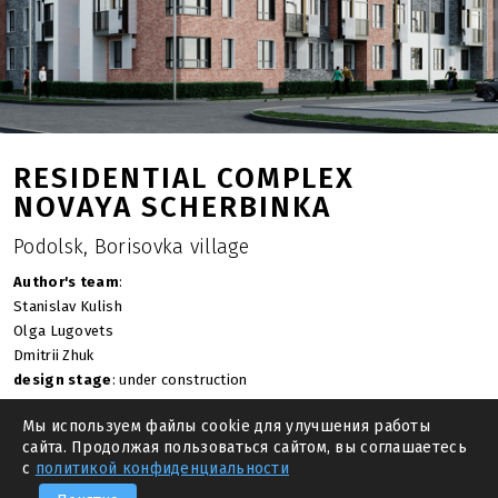
RESIDENTIAL COMPLEX
NOVAYA SCHERBINKA
Podolsk, Borisovka village
Author's team
:
Stanislav Kulish
Olga Lugovets
Dmitrii Zhuk
design stage
: under construction
year
: 2022
Мы используем файлы cookie для улучшения работы
area of the building site
: 23.0 ha
сайта. Продолжая пользоваться сайтом, вы соглашаетесь
total area
: 236 000.0 sq.m.
с
политикой конфиденциальности
—
PREVIOUS
NEXT PROJECT
—