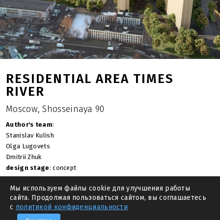
RESIDENTIAL AREA TIMES
RIVER
Moscow, Shosseinaya 90
Author's team
:
Stanislav Kulish
Olga Lugovets
Dmitrii Zhuk
design stage
: concept
year
: 2021
Мы используем файлы cookie для улучшения работы
area of the building site
: 6.32 ha
сайта. Продолжая пользоваться сайтом, вы соглашаетесь
total area
: 308 256.4 sq.m.
с
политикой конфиденциальности
—
PREVIOUS
NEXT PROJECT
—