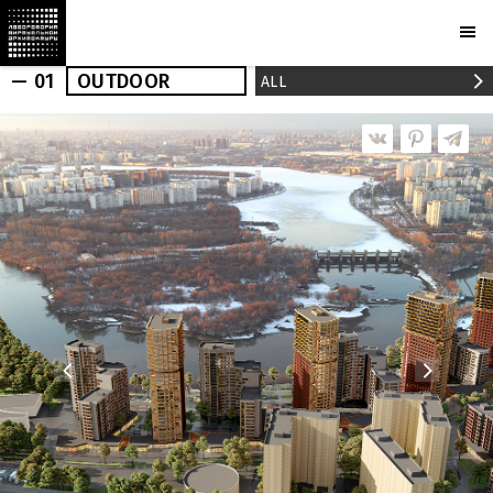
— 01
OUTDOOR
ALL
OUTDOOR
INDOOR
REALIZED
NEWS
PRESS
PROJECTS
MARCHI
BUREAU
AWARDS
PARTNERS
CAMERAS
PLOTCAPACITY
STORE
CONTACTS
Ru
En