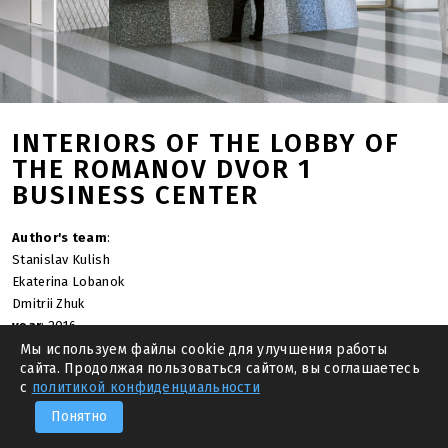
INTERIORS OF THE LOBBY OF
THE ROMANOV DVOR 1
BUSINESS CENTER
Author's team
:
Stanislav Kulish
Ekaterina Lobanok
Dmitrii Zhuk
year
: 2016
Мы используем файлы cookie для улучшения работы
—
PREVIOUS
NEXT PROJECT
—
сайта. Продолжая пользоваться сайтом, вы соглашаетесь
с
политикой конфиденциальности
Понятно