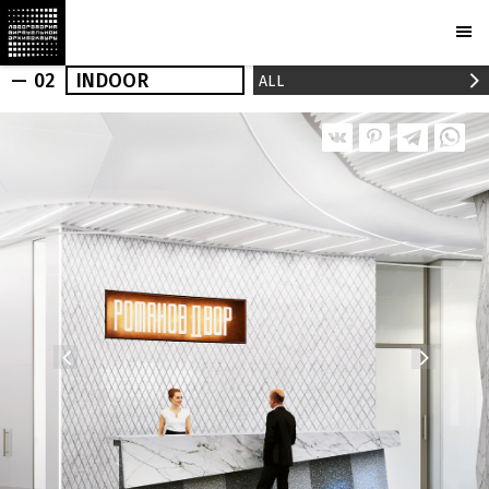
— 02
INDOOR
ALL
OUTDOOR
INDOOR
REALIZED
NEWS
PRESS
PROJECTS
BUREAU
AWARDS
PARTNERS
CAMERAS
CONTACTS
Ru
En