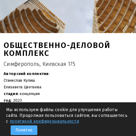
ОБЩЕСТВЕННО-ДЕЛОВОЙ
КОМПЛЕКС
Симферополь, Киевская 175
Авторский коллектив
:
Станислав Кулиш
Елизавета Цветаева
стадия
: концепция
год
: 2023
площадь участка
: 1.65 га
Мы используем файлы cookie для улучшения работы
общая площадь
: 90 650.0 м.кв.
сайта. Продолжая пользоваться сайтом, вы соглашаетесь
с
политикой конфиденциальности
—
ПРЕДЫДУЩИЙ
СЛЕДУЮЩИЙ
—
Понятно