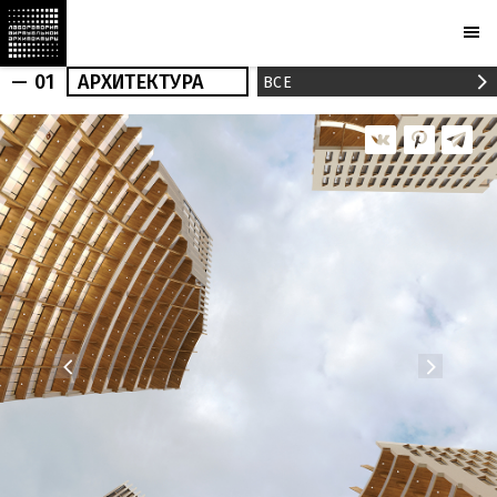
— 01
АРХИТЕКТУРА
ВСЕ
АРХИТЕКТУРА
ИНТЕРЬЕР
РЕАЛИЗАЦИИ
НОВОСТИ
ПУБЛИКАЦИИ
ПРОЕКТЫ
МАРХИ
БЮРО
ПРИЗНАНИЕ
ПАРТНЕРЫ
КАМЕРЫ
PLOTCAPACITY
МАГАЗИН
КОНТАКТЫ
Ru
En