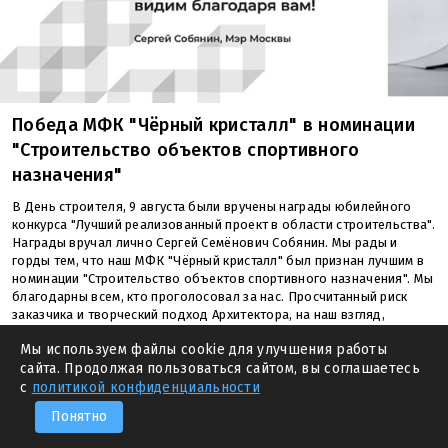
Победа МФК "Чёрный кристалл" в номинации
"Строительство объектов спортивного
назначения"
В День строителя, 9 августа были вручены награды юбилейного
конкурса "Лучший реализованный проект в области строительства".
Награды вручал лично Сергей Семёнович Собянин. Мы рады и
горды тем, что наш МФК "Чёрный кристалл" был признан лучшим в
номинации "Строительство объектов спортивного назначения". Мы
благодарны всем, кто проголосовал за нас. Просчитанный риск
заказчика и творческий подход Архитектора, на наш взгляд,
являются залогом успешной реализации.
Мы используем файлы cookie для улучшения работы
сайта. Продолжая пользоваться сайтом, вы соглашаетесь
—
ПРЕДЫДУЩАЯ
СЛЕДУЮЩАЯ
—
с
политикой конфиденциальности
Понятно