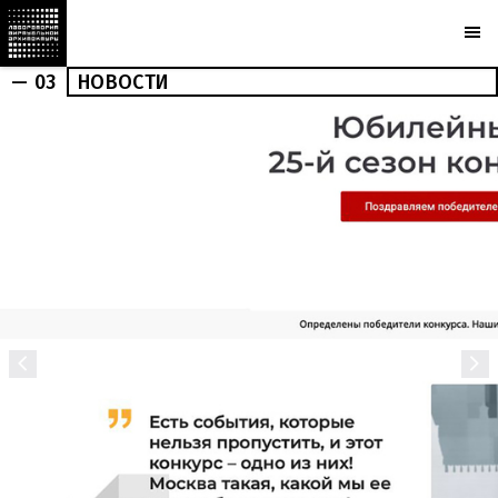
— 03
НОВОСТИ
АРХИТЕКТУРА
ИНТЕРЬЕР
НОВОСТИ
ПУБЛИКАЦИИ
МАРХИ
БЮРО
ПРИЗНАНИЕ
ПАРТНЕРЫ
КАМЕРЫ
PLOTCAPACITY
МАГАЗИН
КОНТАКТЫ
Ru
En