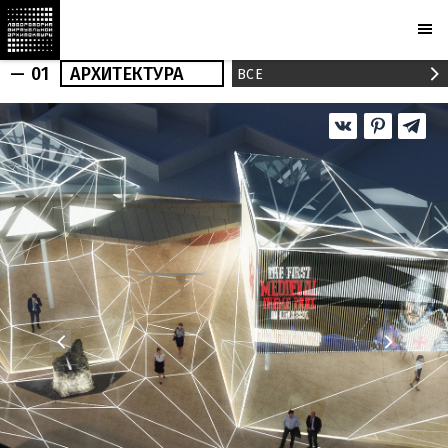
— 01
АРХИТЕКТУРА
ВСЕ
АРХИТЕКТУРА
ИНТЕРЬЕР
РЕАЛИЗАЦИИ
НОВОСТИ
ПУБЛИКАЦИИ
ПРОЕКТЫ
МАРХИ
БЮРО
ПРИЗНАНИЕ
ПАРТНЕРЫ
КАМЕРЫ
PLOTCAPACITY
МАГАЗИН
КОНТАКТЫ
Ru
En