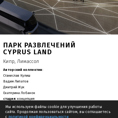
ПАРК РАЗВЛЕЧЕНИЙ
CYPRUS LAND
Кипр, Лимассол
Авторский коллектив
:
Станислав Кулиш
Вадим Липатов
Дмитрий Жук
Екатерина Лобанок
стадия
: концепция
год
: 2016
Мы используем файлы cookie для улучшения работы
площадь застройки
: 2 124.0 м.кв.
сайта. Продолжая пользоваться сайтом, вы соглашаетесь
общая площадь
: 1 670.0 м.кв.
с
политикой конфиденциальности